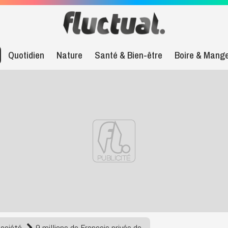
Quotidien
Nature
Santé & Bien-être
Boire & Mang
Société
9 millions de Français privés de...