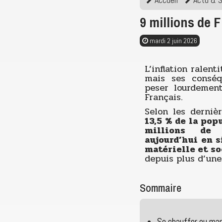
9 millions de F
mardi 2 juin 2026
L’inflation ralent
mais ses conséq
peser lourdement
Français.
Selon les derniè
13,5 % de la pop
millions de 
aujourd’hui en s
matérielle et so
depuis plus d’une
Sommaire
Se chauffer ou man