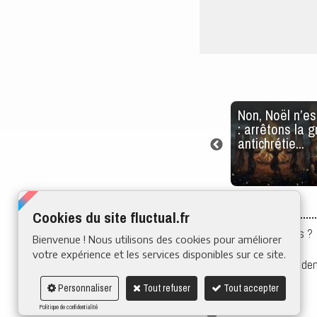
logique
Inflation : les Français
Non, Noël n’es
ont
contraints de changer
: arrêtons la 
e
leurs habitudes alimen...
antichrétie...
Cookies du site fluctual.fr
Qui sommes-nous ?
Bienvenue ! Nous utilisons des cookies pour améliorer
Mentions légales
votre expérience et les services disponibles sur ce site.
Politique de confiden
Contact
Personnaliser
Tout refuser
Tout accepter
Application
Politique de confidentialité
Flux rss