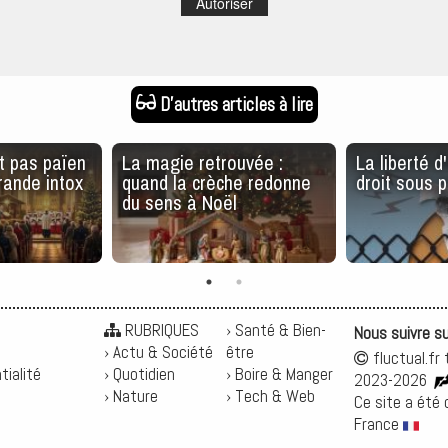
Autoriser
D'autres articles à lire
t pas païen
La magie retrouvée :
La liberté d
grande intox
quand la crèche redonne
droit sous 
du sens à Noël
RUBRIQUES
› Santé & Bien-
Nous suivre s
› Actu & Société
être
fluctual.fr 
tialité
› Quotidien
› Boire & Manger
2023-2026
› Nature
› Tech & Web
Ce site a été
France