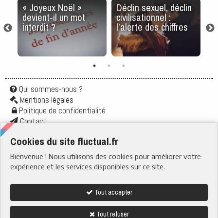
s
« Joyeux Noël »
Déclin sexuel, déclin
M
devient-il un mot
civilisationnel :
Eu
ri
interdit ?
l’alerte des chiffres
m
d'
Qui sommes-nous ?
Mentions légales
Politique de confidentialité
Contact
Application
Cookies du site fluctual.fr
Flux rss
Bienvenue ! Nous utilisons des cookies pour améliorer votre
RUBRIQUES
› Santé & Bien-être
expérience et les services disponibles sur ce site.
› Actu & Société
› Boire & Manger
› Quotidien
› Tech & Web
Tout accepter
› Nature
Tout refuser
Nous suivre sur