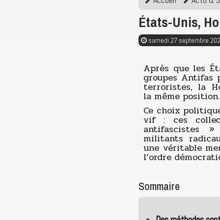
États-Unis, Ho
samedi 27 septembre 20
Après que les Ét
groupes Antifas 
terroristes, la 
la même position.
Ce choix politiqu
vif : ces colle
antifascistes »
militants radica
une véritable me
l’ordre démocrati
Sommaire
Des méthodes con