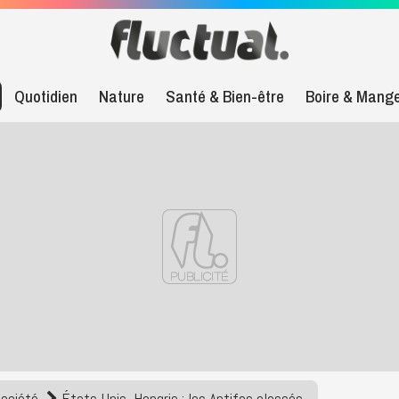
Quotidien
Nature
Santé & Bien-être
Boire & Mang
Société
États-Unis, Hongrie : les Antifas classés...