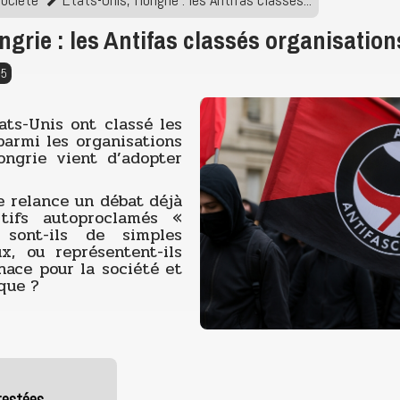
ngrie : les Antifas classés organisation
25
ats-Unis ont classé les
parmi les organisations
Hongrie vient d’adopter
e relance un débat déjà
ctifs autoproclamés «
 sont-ils de simples
ux, ou représentent-ils
nace pour la société et
que ?
testées