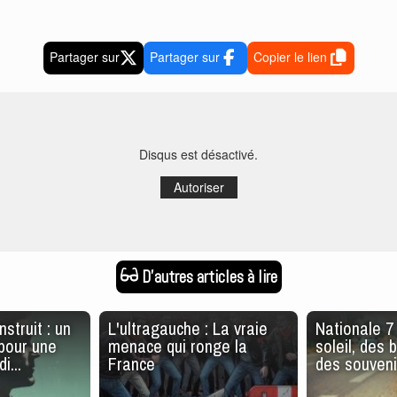
Partager sur
Partager sur
Copier le lien
Disqus est désactivé.
Autoriser
D'autres articles à lire
truit : un
L'ultragauche : La vraie
Nationale 7 
pour une
menace qui ronge la
soleil, des
i...
France
des souveni