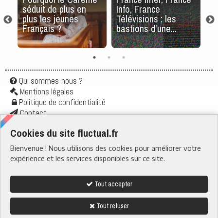
a
séduit de plus en
Info, France
à
..
plus les jeunes
Télévisions : les
ha
Français ?
bastions d’une...
cr
Qui sommes-nous ?
Mentions légales
Politique de confidentialité
Contact
Application
Cookies du site fluctual.fr
Flux rss
Bienvenue ! Nous utilisons des cookies pour améliorer votre
RUBRIQUES
› Santé & Bien-être
expérience et les services disponibles sur ce site.
› Actu & Société
› Boire & Manger
› Quotidien
› Tech & Web
Tout accepter
› Nature
Tout refuser
Nous suivre sur