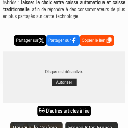
hybride :
laisser le choix entre caisse automatique et caisse
traditionnelle
, afin de répondre à des consommateurs de plus
en plus partagés sur cette technologie.
Partager sur
Partager sur
Copier le lien
Disqus est désactivé.
Autoriser
D'autres articles à lire
Pourquoi le Carême
France Inter, France
L