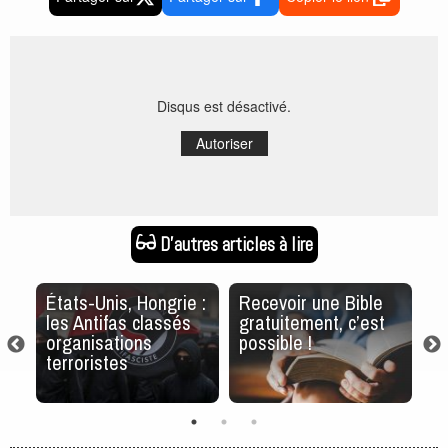
Disqus est désactivé.
Autoriser
D'autres articles à lire
e
États-Unis, Hongrie :
Recevoir une Bible
D
n
les Antifas classés
gratuitement, c’est
in
organisations
possible !
d
terroristes
co