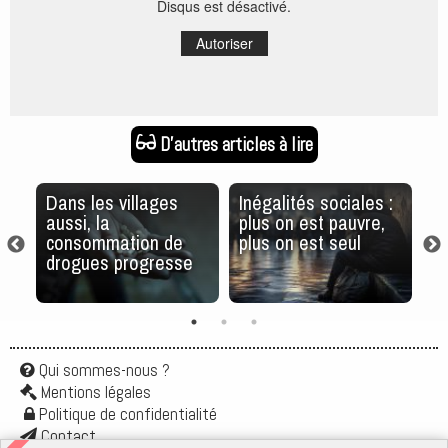
Disqus est désactivé.
Autoriser
D'autres articles à lire
s
Dans les villages
Inégalités sociales :
L
aussi, la
plus on est pauvre,
en
consommation de
plus on est seul
20
drogues progresse
fl.
Qui sommes-nous ?
Mentions légales
Politique de confidentialité
Contact