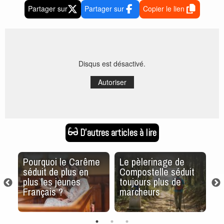
Partager sur
Partager sur
Copier le lien
Disqus est désactivé.
Autoriser
D'autres articles à lire
Pourquoi le Carême
Le pèlerinage de
O
ire
séduit de plus en
Compostelle séduit
a
plus les jeunes
toujours plus de
Ch
Français ?
marcheurs