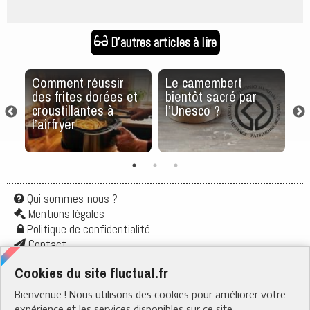
D'autres articles à lire
e
Comment réussir
Le camembert
Al
r
des frites dorées et
bientôt sacré par
né
croustillantes à
l’Unesco ?
s
l’airfryer
en
Qui sommes-nous ?
Mentions légales
Politique de confidentialité
Contact
Application
Cookies du site fluctual.fr
Flux rss
Bienvenue ! Nous utilisons des cookies pour améliorer votre
RUBRIQUES
› Santé & Bien-être
expérience et les services disponibles sur ce site.