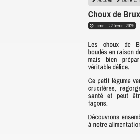
Choux de Bruxe
samedi 22 février 2025
Les choux de Br
boudés en raison de
mais bien prépar
véritable délice.
Ce petit légume ver
crucifères, regor
santé et peut êtr
façons.
Découvrons ensembl
à notre alimentation