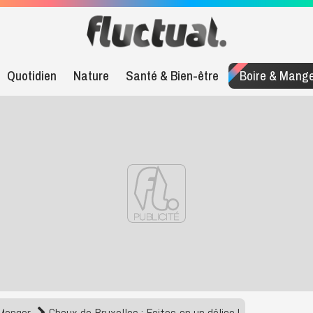
Quotidien
Nature
Santé & Bien-être
Boire & Mang
 Manger
Choux de Bruxelles : Faites-en un délice !