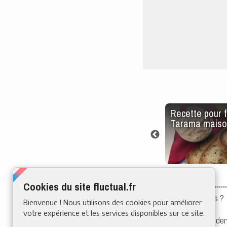
tantanées
Les sauces industrielles
Recette pour f
 de la
sont-elles mauvaises
Tarama maiso
pour la santé ?
Cookies du site fluctual.fr
Qui sommes-nous ?
Bienvenue ! Nous utilisons des cookies pour améliorer
Mentions légales
votre expérience et les services disponibles sur ce site.
Politique de confiden