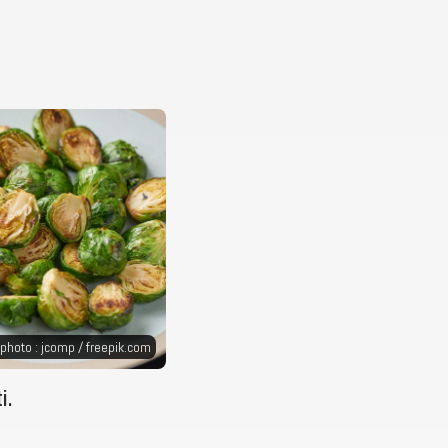
 photo : jcomp /
freepik.com
i.