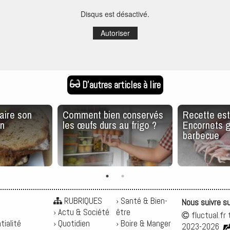
Disqus est désactivé.
Autoriser
D'autres articles à lire
aire son
Comment bien conservés
Recette esti
n
les œufs durs au frigo ?
Encornets g
barbecue
RUBRIQUES
› Santé & Bien-
Nous suivre s
› Actu & Société
être
fluctual.fr 
tialité
› Quotidien
› Boire & Manger
2023-2026