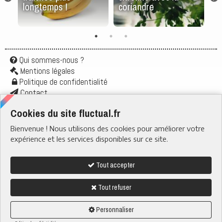
longtemps !
coriandre
Ai
Qui sommes-nous ?
Mentions légales
Politique de confidentialité
Contact
Application
Cookies du site fluctual.fr
Flux rss
Bienvenue ! Nous utilisons des cookies pour améliorer votre
RUBRIQUES
› Santé & Bien-être
expérience et les services disponibles sur ce site.
› Actu & Société
› Boire & Manger
› Quotidien
› Tech & Web
Tout accepter
› Nature
Tout refuser
Nous suivre sur
fluctual.fr tous droits reservés - 2023-2026
Personnaliser
Ce site a été conçu et hébergé en France