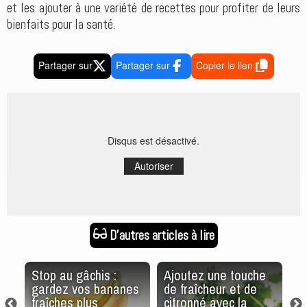
et les ajouter à une variété de recettes pour profiter de leurs
bienfaits pour la santé.
Partager sur
Partager sur
Copier le lien
Disqus est désactivé.
Autoriser
D'autres articles à lire
Stop au gâchis :
Ajoutez une touche
U
s
gardez vos bananes
de fraîcheur et de
g
fraîches plus
citronné avec la
ch