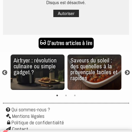
Disqus est désactivé.
Autoriser
D'autres articles à lire
a
Airfryer : révolution
Saveurs du soleil :
Le
culinaire ou simple
des quenelles à la
p
gadget ?
provençale faciles et
to
rapides
Qui sommes-nous ?
Mentions légales
Politique de confidentialité
Contact