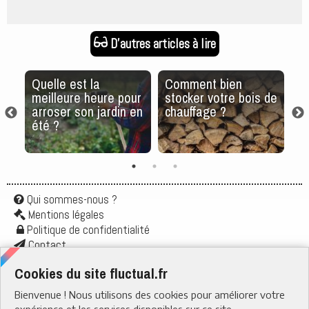
D'autres articles à lire
Quelle est la
Comment bien
P
meilleure heure pour
stocker votre bois de
t
et
arroser son jardin en
chauffage ?
a
été ?
s
ob
Qui sommes-nous ?
Mentions légales
Politique de confidentialité
Contact
Application
Cookies du site fluctual.fr
Flux rss
Bienvenue ! Nous utilisons des cookies pour améliorer votre
RUBRIQUES
› Santé & Bien-être