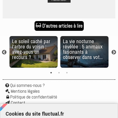
D'autres articles à lire
Le soleil caché par
La vie nocturne
C
de
l’arbre du voisin :
révélée : 5 animaux
s
avez-vous un
fascinants à
recours ?
observer dans vot...
Qui sommes-nous ?
Mentions légales
Politique de confidentialité
Contact
Application
Cookies du site fluctual.fr
Flux rss