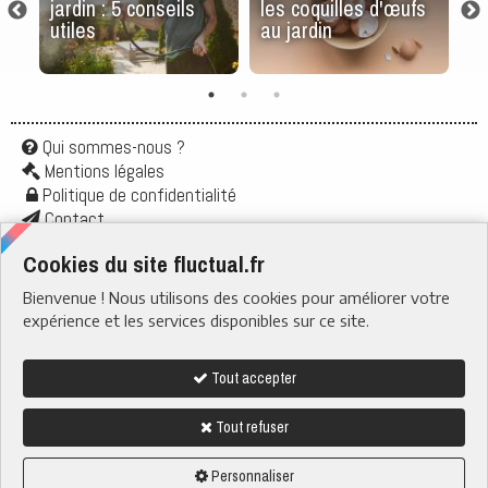
s
jardin : 5 conseils
les coquilles d'œufs
d
utiles
au jardin
l’
f
Qui sommes-nous ?
Mentions légales
Politique de confidentialité
Contact
Application
Cookies du site fluctual.fr
Flux rss
Bienvenue ! Nous utilisons des cookies pour améliorer votre
RUBRIQUES
› Santé & Bien-être
expérience et les services disponibles sur ce site.
› Actu & Société
› Boire & Manger
› Quotidien
› Tech & Web
Tout accepter
› Nature
Tout refuser
Nous suivre sur
fluctual.fr tous droits reservés - 2023-2026
Personnaliser
Ce site a été conçu et hébergé en France