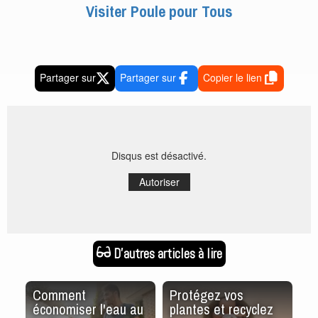
Visiter Poule pour Tous
Partager sur
Partager sur
Copier le lien
Disqus est désactivé.
Autoriser
D'autres articles à lire
t
Comment
Protégez vos
C
à
économiser l'eau au
plantes et recyclez
ch