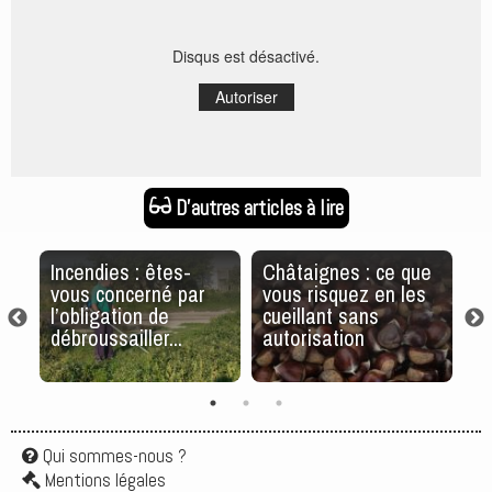
Disqus est désactivé.
Autoriser
D'autres articles à lire
Incendies : êtes-
Châtaignes : ce que
5
 ?
vous concerné par
vous risquez en les
po
l’obligation de
cueillant sans
p
débroussailler...
autorisation
ja
Qui sommes-nous ?
Mentions légales