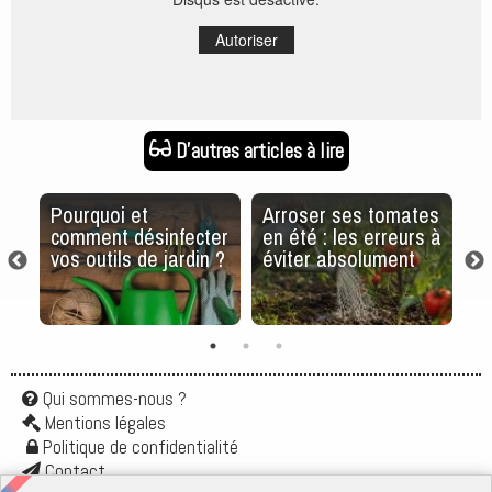
Autoriser
D'autres articles à lire
a
Pourquoi et
Arroser ses tomates
V
comment désinfecter
en été : les erreurs à
dé
vos outils de jardin ?
éviter absolument
c
r
Qui sommes-nous ?
Mentions légales
Politique de confidentialité
Contact