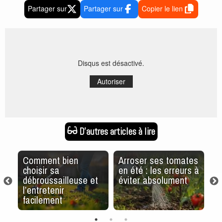
Partager sur
Partager sur
Copier le lien
Disqus est désactivé.
Autoriser
D'autres articles à lire
 :
Comment bien
Arroser ses tomates
Pe
choisir sa
en été : les erreurs à
av
débroussailleuse et
éviter absolument
Ce
l’entretenir
ré
facilement