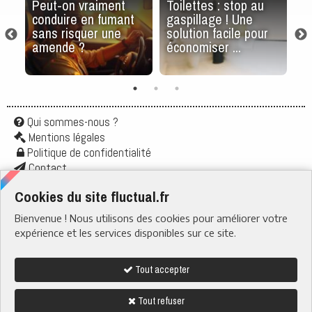
Peut-on vraiment
Toilettes : stop au
L
conduire en fumant
gaspillage ! Une
u
?
sans risquer une
solution facile pour
d
amende ?
économiser ...
c
Qui sommes-nous ?
Mentions légales
Politique de confidentialité
Contact
Application
Cookies du site fluctual.fr
Flux rss
Bienvenue ! Nous utilisons des cookies pour améliorer votre
RUBRIQUES
› Santé & Bien-être
expérience et les services disponibles sur ce site.
› Actu & Société
› Boire & Manger
› Quotidien
› Tech & Web
Tout accepter
› Nature
Tout refuser
Nous suivre sur