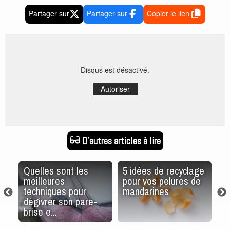
Partager sur
Partager sur
Copier le lien
Disqus est désactivé.
Autoriser
D'autres articles à lire
Quelles sont les
5 idées de recyclage
Ca
meilleures
pour vos pelures de
ch
s
techniques pour
mandarines
e
s
dégivrer son pare-
vo
brise e...