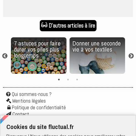
D'autres articles à lire
e :
7 astuces pour faire
Donner une seconde
Ve
a
durer vos piles plus
vie à vos textiles
t
longtemps
so
ch
Qui sommes-nous ?
Mentions légales
Politique de confidentialité
Contact
Application
Cookies du site fluctual.fr
Flux rss