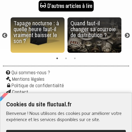
D'autres articles à lire
Tapage nocturne : à
Quand faut-il
H
quelle heure faut-il
changer sa courroie
v
vraiment baisser le
de distribution ?
ba
son ?
lo
Qui sommes-nous ?
Mentions légales
Politique de confidentialité
Contact
Application
Cookies du site fluctual.fr
Flux rss
Bienvenue ! Nous utilisons des cookies pour améliorer votre
RUBRIQUES
› Santé & Bien-être
expérience et les services disponibles sur ce site.
› Actu & Société
› Boire & Manger
› Quotidien
› Tech & Web