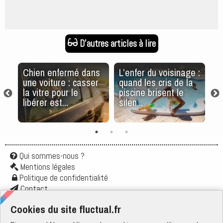
D'autres articles à lire
x
Chien enfermé dans
L’enfer du voisinage :
Vo
une voiture : casser
quand les cris de la
?
la vitre pour le
piscine brisent le
n
libérer est...
silen...
Qui sommes-nous ?
Mentions légales
Politique de confidentialité
Contact
Application
Cookies du site fluctual.fr
Flux rss