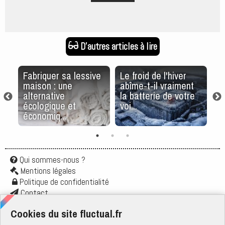
D'autres articles à lire
Fabriquer sa lessive
Le froid de l'hiver
A
er
maison : une
abîme-t-il vraiment
c
alternative
la batterie de votre
v
ns
écologique et
voi...
m
économiq...
Qui sommes-nous ?
Mentions légales
Politique de confidentialité
Contact
Application
Cookies du site fluctual.fr
Flux rss