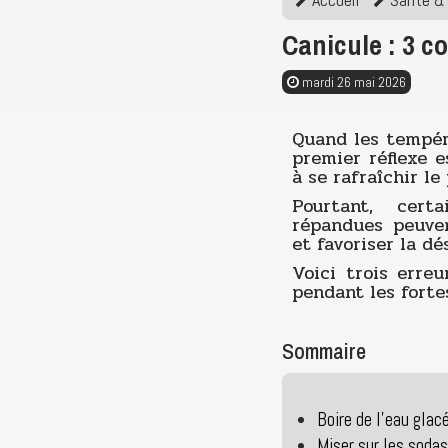
Canicule : 3 c
mardi 26 mai 2026
Quand les tempér
premier réflexe 
à se rafraîchir le
Pourtant, cert
répandues peuven
et favoriser la dé
Voici trois erre
pendant les forte
Sommaire
Boire de l’eau glac
Miser sur les soda