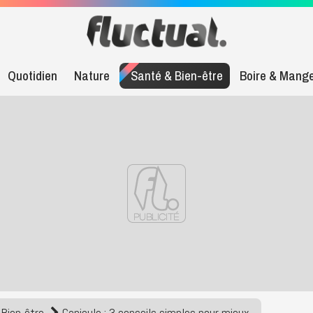
Quotidien
Nature
Santé & Bien-être
Boire & Mang
Bien-être
Canicule : 3 conseils simples pour mieux...