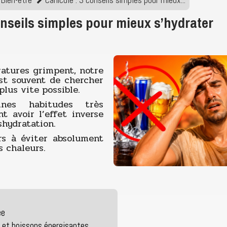
onseils simples pour mieux s’hydrater
atures grimpent, notre
est souvent de chercher
 plus vite possible.
aines habitudes très
t avoir l’effet inverse
shydratation.
urs à éviter absolument
s chaleurs.
ée
s et boissons énergisantes