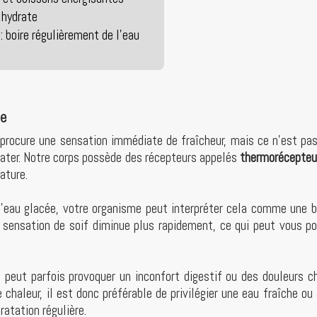
 hydrate
 : boire régulièrement de l’eau
ée
 procure une sensation immédiate de fraîcheur, mais ce n’est pa
drater. Notre corps possède des récepteurs appelés
thermorécepteu
ature.
l’eau glacée, votre organisme peut interpréter cela comme une b
la sensation de soif diminue plus rapidement, ce qui peut vous p
id peut parfois provoquer un inconfort digestif ou des douleurs c
 chaleur, il est donc préférable de privilégier une eau fraîche o
ratation régulière.