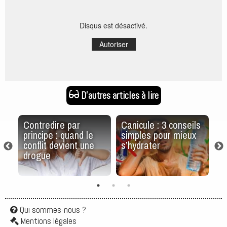
Disqus est désactivé.
Autoriser
D'autres articles à lire
et
Contredire par
Canicule : 3 conseils
5
er
principe : quand le
simples pour mieux
po
conflit devient une
s’hydrater
m
drogue
c
Qui sommes-nous ?
Mentions légales