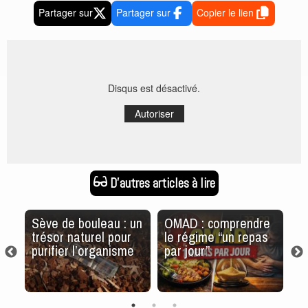
Partager sur
Partager sur
Copier le lien
Disqus est désactivé.
Autoriser
D'autres articles à lire
Sève de bouleau : un
OMAD : comprendre
L
trésor naturel pour
le régime “un repas
s
purifier l’organisme
par jour”
et
g