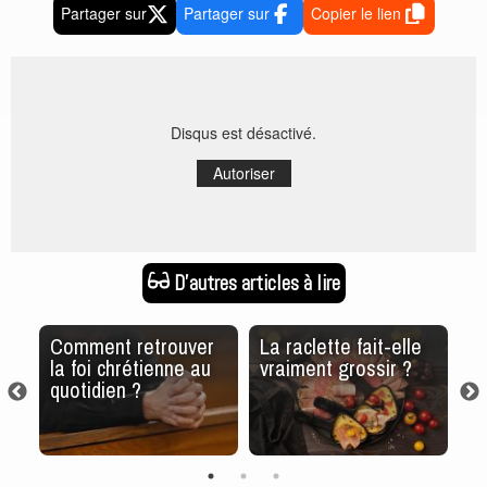
Partager sur
Partager sur
Copier le lien
Disqus est désactivé.
Autoriser
D'autres articles à lire
r
Comment retrouver
La raclette fait-elle
S
la foi chrétienne au
vraiment grossir ?
D
quotidien ?
l’
d