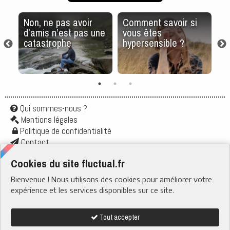
Non, ne pas avoir
Comment savoir si
Vo
d’amis n’est pas une
vous êtes
vo
catastrophe
hypersensible ?
po
l’
Qui sommes-nous ?
Mentions légales
Politique de confidentialité
Contact
Application
Cookies du site fluctual.fr
Flux rss
Bienvenue ! Nous utilisons des cookies pour améliorer votre
RUBRIQUES
› Santé & Bien-être
expérience et les services disponibles sur ce site.
› Actu & Société
› Boire & Manger
› Quotidien
› Tech & Web
Tout accepter
› Nature