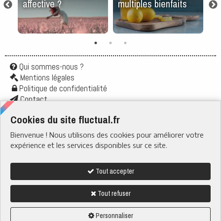
affective ?
multiples bienfaits
le
et
Qui sommes-nous ?
Mentions légales
Politique de confidentialité
Contact
Application
Cookies du site fluctual.fr
Flux rss
Bienvenue ! Nous utilisons des cookies pour améliorer votre
RUBRIQUES
› Santé & Bien-être
expérience et les services disponibles sur ce site.
› Actu & Société
› Boire & Manger
› Quotidien
› Tech & Web
Tout accepter
› Nature
Tout refuser
Nous suivre sur
fluctual.fr tous droits reservés - 2023-2026
Personnaliser
Ce site a été conçu et hébergé en France