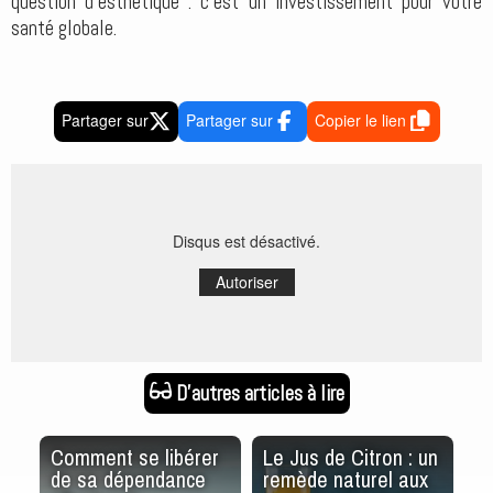
question d’esthétique : c’est un investissement pour votre
santé globale.
Partager sur
Partager sur
Copier le lien
Disqus est désactivé.
Autoriser
D'autres articles à lire
Comment se libérer
Le Jus de Citron : un
Le
de sa dépendance
remède naturel aux
d