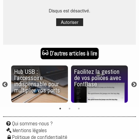
Disqus est désactivé.
Autoriser
D'autres articles à lire
z
Hub USB :
Facilitez la gestion
D
s
l’accessoire
de vos polices avec
c
indispensable pour
FontBase
li
multiplier vos ports
e
Qui sommes-nous ?
Mentions légales
Politique de confidentialité