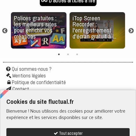
D'autres articles à lire
n
Polices gratuites :
iTop Screen
Sp
les meilleurs sites
Recorder :
ré
pour enrichir vos
l'enregistrement
c
créations
d'écran gratuit à ...
Qui sommes-nous ?
Mentions légales
Politique de confidentialité
Contact
Application
Cookies du site fluctual.fr
Flux rss
Bienvenue ! Nous utilisons des cookies pour améliorer votre
RUBRIQUES
› Santé & Bien-être
expérience et les services disponibles sur ce site.
› Actu & Société
› Boire & Manger
› Quotidien
› Tech & Web
Tout accepter
› Nature