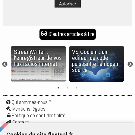
Autoriser
D'autres articles à lire
a
StreamWriter :
VS Codium : un
Ve
,
l'enregistreur de vos
éditeur de code
A
flux radios internet
puissant et en open
d’
source
au
Qui sommes-nous ?
Mentions légales
Politique de confidentialité
Contact
Application
Cookies du site fluctual.fr