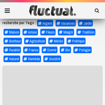
recherche par Tags :
Argent
Vacances
Jardin
Maison
Amour
Fleurs
Maigrir
Tradition
Bonheur
Agriculture
Météo
Politique
Ruralité
France
Dormir
Bio
Potager
Naturel
Remède
Société