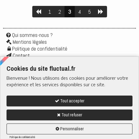
1
2
3
4
5
Qui sommes-nous ?
Mentions légales
Politique de confidentialité
Contact
Application
Cookies du site fluctual.fr
Flux rss
Bienvenue ! Nous utilisons des cookies pour améliorer votre
RUBRIQUES
› Santé & Bien-être
expérience et les services disponibles sur ce site.
› Actu & Société
› Boire & Manger
› Quotidien
› Tech & Web
Tout accepter
› Nature
Tout refuser
Nous suivre sur
fluctual.fr tous droits reservés - 2023-2026
Personnaliser
Ce site a été conçu et hébergé en France
Politique de confidentialité