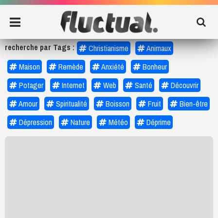
recherche par Tags :
Christianisme
Animaux
Maison
Remède
Anxiété
Bonheur
Potager
Internet
Web
Santé
Découvrir
Amour
Spiritualité
Boisson
Fruit
Bien-être
Dépression
Nature
Météo
Déprime